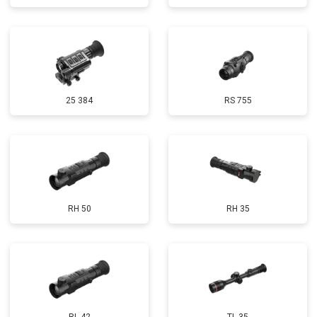
25 384
RS 755
RH 50
RH 35