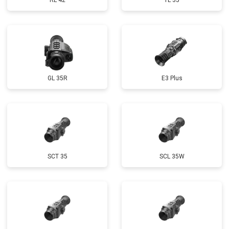
RL 42
TL 35
GL 35R
E3 Plus
SCT 35
SCL 35W