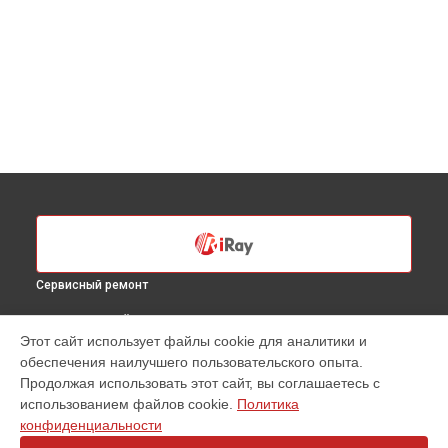
Сервисный ремонт
ВЫБЕРИ СВОЙ ГОРОД
Этот сайт использует файлы cookie для аналитики и
Замена кабеля тепловизионного прицела Saim SCL35 iRay в
обеспечения наилучшего пользовательского опыта.
Санкт-Петербурге
Продолжая использовать этот сайт, вы соглашаетесь с
Замена кабеля тепловизионного прицела Saim SCL35 iRay в
использованием файлов cookie.
Политика
Краснодаре
конфиденциальности
Замена кабеля тепловизионного прицела Saim SCL35 iRay в